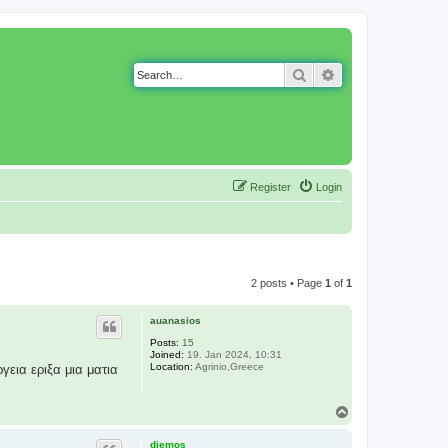
Search
Advanced search
Register
Login
2 posts • Page
1
of
1
auanasios
Posts:
15
Joined:
19. Jan 2024, 10:31
Location:
Agrinio,Greece
εια εριξα μια ματια
T
o
p
djemos