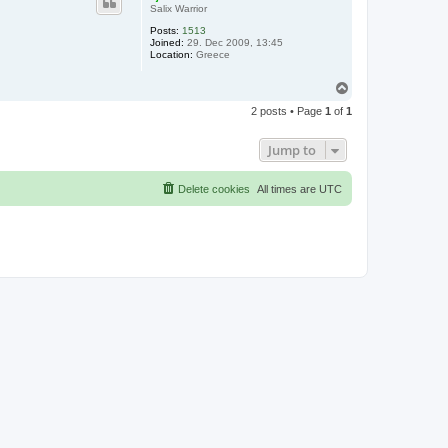
Salix Warrior
Posts:
1513
Joined:
29. Dec 2009, 13:45
Location:
Greece
T
o
2 posts • Page
1
of
1
p
Jump to
Delete cookies
All times are
UTC