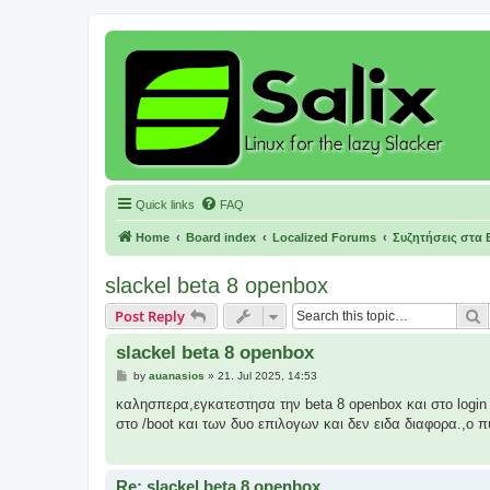
Quick links
FAQ
Home
Board index
Localized Forums
Συζητήσεις στα 
slackel beta 8 openbox
S
Post Reply
slackel beta 8 openbox
P
by
auanasios
»
21. Jul 2025, 14:53
o
s
καλησπερα,εγκατεστησα την beta 8 openbox και στο login
t
στο /boot και των δυο επιλογων και δεν ειδα διαφορα.,o πυ
Re: slackel beta 8 openbox