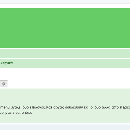
Ελληνικά
earch
Advanced search
 menu βγαζει δυο επιλογες.Κατ αρχας δουλευουν και οι δυο αλλα απο περιεργ
ρηνας ειναι ο ιδιος