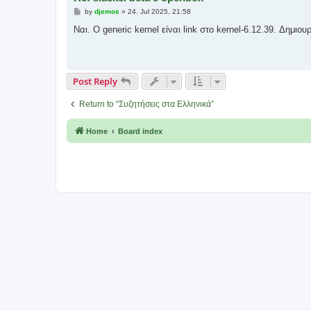
P
by
djemos
»
24. Jul 2025, 21:58
o
s
Ναι. Ο generic kernel είναι link στο kernel-6.12.39. Δημιο
t
Post Reply
Return to “Συζητήσεις στα Ελληνικά”
Home
Board index