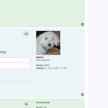
T
o
p
ning:
gapan
Salix Wizard
Posts:
6462
Joined:
6. Jun 2009, 17:40
T
o
p
miracleman
Posts:
38