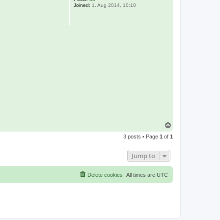
Joined:
1. Aug 2014, 10:10
T
o
3 posts • Page
1
of
1
p
Jump to
Delete cookies
All times are
UTC