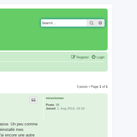
Search
Advanced search
Register
Login
3 posts • Page
1
of
1
miracleman
Posts:
38
Joined:
1. Aug 2014, 10:10
ot passe. Un peu comme
réinstallé mes
'ai encore une autre