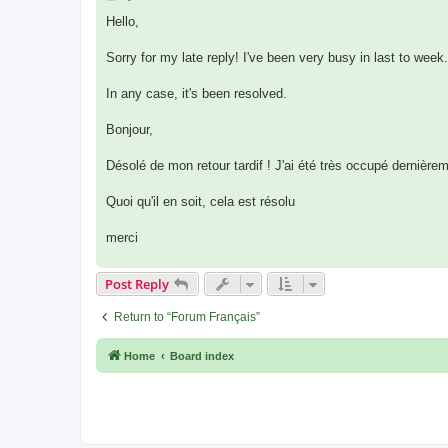
o
s
Hello,
t
Sorry for my late reply! I've been very busy in last to week. 
In any case, it's been resolved.
Bonjour,
Désolé de mon retour tardif ! J'ai été très occupé dernièrem
Quoi qu'il en soit, cela est résolu
merci
Post Reply
Return to “Forum Français”
Home
Board index