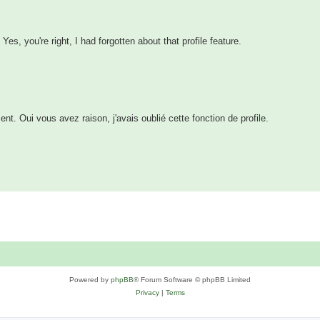
Yes, you're right, I had forgotten about that profile feature.
ent. Oui vous avez raison, j'avais oublié cette fonction de profile.
Powered by
phpBB
® Forum Software © phpBB Limited
Privacy
|
Terms