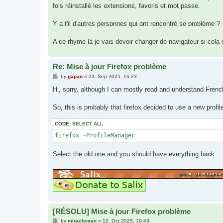
fois réinstallé les extensions, favoris et mot passe.
Y a t'il d'autres personnes qui ont rencontré se problème ?
A ce rhyme là je vais devoir changer de navigateur si cela 
Re: Mise à jour Firefox problème
P
by
gapan
»
23. Sep 2025, 16:23
o
s
Hi, sorry, although I can mostly read and understand French
t
So, this is probably that firefox decided to use a new prof
CODE:
SELECT ALL
firefox -ProfileManager
Select the old one and you should have everything back.
[RÉSOLU] Mise à jour Firefox problème
P
by
miracleman
»
12. Oct 2025, 19:43